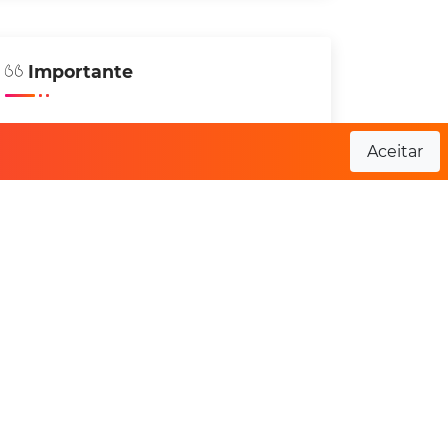
Importante
Não organizamos qualquer tipo de evento
Aceitar
e não nos responsabilizamos por
alterações ou divergência de informação.
Sempre verifique no site oficial do evento
antes de se inscrever.
- Catarina Run